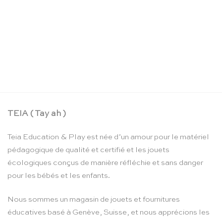
La boîte crayons d’aquarelle – Moulin Roty
CHF
24.90
TEIA ( Tay ah )
Teia Education & Play est née d’un amour pour le matériel
pédagogique de qualité et certifié et les jouets
écologiques conçus de manière réfléchie et sans danger
pour les bébés et les enfants.
Nous sommes un magasin de jouets et fournitures
éducatives basé à Genève, Suisse, et nous apprécions les