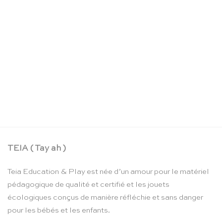
Toucher la lettre – Educo
Le
Le
CHF
211.90
CHF
179.00
prix
prix
initial
actuel
était :
est :
CHF 211.90.
CHF 179.00.
TEIA ( Tay ah )
Teia Education & Play est née d’un amour pour le matériel
pédagogique de qualité et certifié et les jouets
écologiques conçus de manière réfléchie et sans danger
pour les bébés et les enfants.