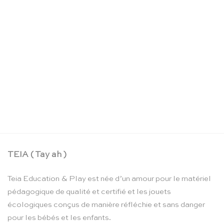
La boîte crayons d’aquarelle – Moulin Roty
CHF
24.90
TEIA ( Tay ah )
Teia Education & Play est née d’un amour pour le matériel
pédagogique de qualité et certifié et les jouets
écologiques conçus de manière réfléchie et sans danger
pour les bébés et les enfants.