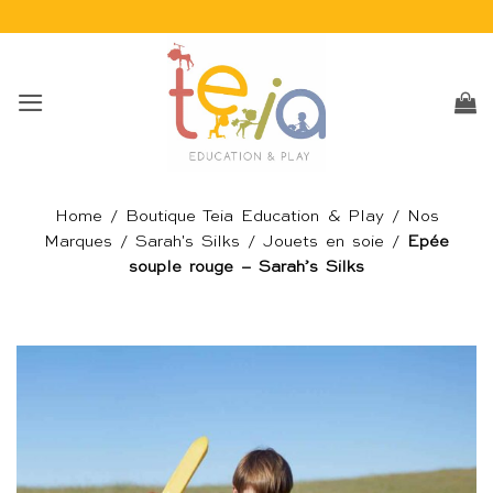
Passer
au
contenu
Home
/
Boutique Teia Education & Play
/
Nos
Marques
/
Sarah's Silks
/
Jouets en soie
/
Epée
souple rouge – Sarah’s Silks