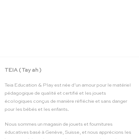
Figurines de la ferme TOOB – Safari Ltd
CHF
18.90
TEIA ( Tay ah )
Teia Education & Play est née d’un amour pour le matériel
pédagogique de qualité et certifié et les jouets
écologiques conçus de manière réfléchie et sans danger
pour les bébés et les enfants.
Nous sommes un magasin de jouets et fournitures
éducatives basé à Genève, Suisse, et nous apprécions les