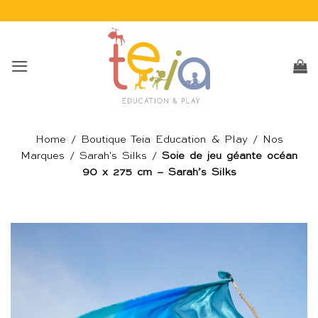
Passer
au
contenu
Home
/
Boutique Teia Education & Play
/
Nos
Marques
/
Sarah's Silks
/
Soie de jeu géante océan
90 x 275 cm – Sarah’s Silks