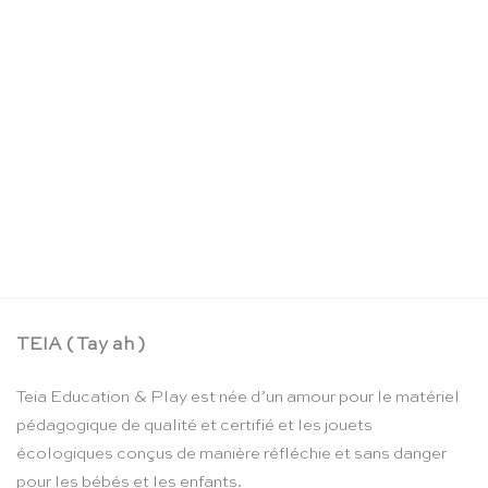
La boîte crayons d’aquarelle – Moulin Roty
CHF
24.90
TEIA ( Tay ah )
Teia Education & Play est née d’un amour pour le matériel
pédagogique de qualité et certifié et les jouets
écologiques conçus de manière réfléchie et sans danger
pour les bébés et les enfants.