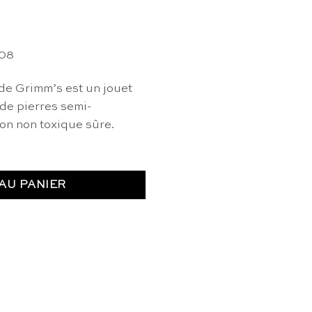
008
de Grimm’s est un jouet
de pierres semi-
ion non toxique sûre.
AU PANIER