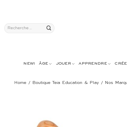
Passer
au
contenu
Recherche
pour :
NEW!
ÂGE
JOUER
APPRENDRE
CRÉE
Home
/
Boutique Teia Education & Play
/
Nos Marq