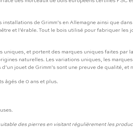
 surface des morceaux de bois européens certifiés FSC e
 installations de Grimm’s en Allemagne ainsi que dans p
 hêtre et l’érable. Tout le bois utilisé pour fabriquer l
s uniques, et portent des marques uniques faites par la
gines naturelles. Les variations uniques, les marques, 
s d’un jouet de Grimm’s sont une preuve de qualité, et 
s âgés de 0 ans et plus.
euses.
uitable des pierres en visitant régulièrement les produ