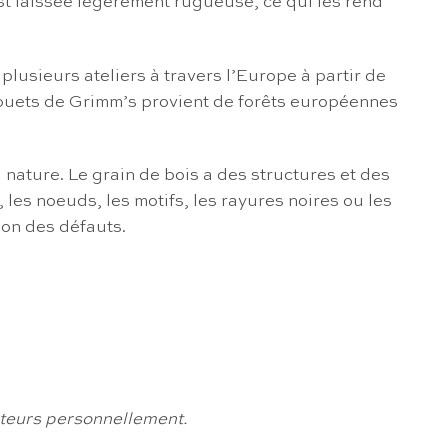
st laissée légèrement rugueuse, ce qui les rend
lusieurs ateliers à travers l’Europe à partir de
es jouets de Grimm’s provient de forêts européennes
 nature. Le grain de bois a des structures et des
les noeuds, les motifs, les rayures noires ou les
non des défauts.
cteurs personnellement.