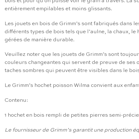
bois et pour qu’on puisse voir le grain à travers. La
entièrement empilables et moins glissants.
Les jouets en bois de Grimm’s sont fabriqués dans les
différents types de bois tels que l’aulne, la chaux, le
gérées de manière durable.
Veuillez noter que les jouets de Grimm’s sont toujour
couleurs changeantes qui servent de preuve de ses ori
taches sombres qui peuvent être visibles dans le boi
Le Grimm’s hochet poisson Wilma convient aux enfant
Contenu:
1 hochet en bois rempli de petites pierres semi-préci
Le fournisseur de Grimm’s garantit une production éq