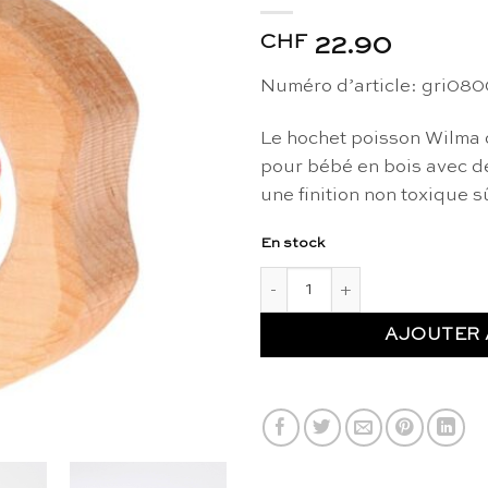
CHF
22.90
Numéro d’article: gri08
Le hochet poisson Wilma 
pour bébé en bois avec de
une finition non toxique s
En stock
quantité de Hochet poisson J
AJOUTER 