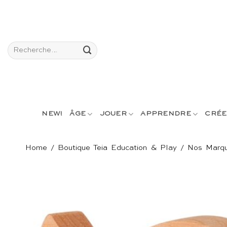
Passer
au
contenu
Recherche
pour :
NEW!
ÂGE
JOUER
APPRENDRE
CRÉE
Home
/
Boutique Teia Education & Play
/
Nos Marq