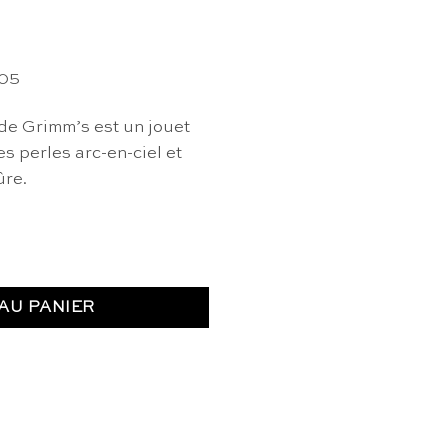
005
de Grimm’s est un jouet
s perles arc-en-ciel et
ûre.
oschi - Grimm’s
AU PANIER