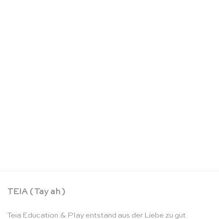
Schlosskoffer – Sarah’s Silks
CHF
22.90
TEIA ( Tay ah )
Teia Education & Play entstand aus der Liebe zu gut