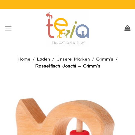
Skip
to
content
Home
/
Laden
/
Unsere Marken
/
Grimm's
/
Rasselfisch Joschi – Grimm’s