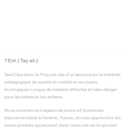
Planche de traçage réversible de l’alphabet en
bois : anglais cursif – Threewood
CHF
69.00
TEIA ( Tay ah )
Teia Education & Play est née d’un amour pour le matériel
pédagogique de qualité et certifié et les jouets
écologiques conçus de manière réfléchie et sans danger
pour les bébés et les enfants.
Nous sommes un magasin de jouets et fournitures
éducatives basé à Genève, Suisse, et nous apprécions les
beaux produits qui peuvent durer toute une vie et qui sont