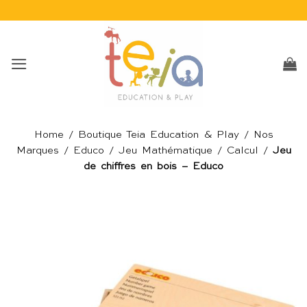
Passer
au
contenu
Home
/
Boutique Teia Education & Play
/
Nos
Marques
/
Educo
/
Jeu Mathématique
/
Calcul
/
Jeu
de chiffres en bois – Educo