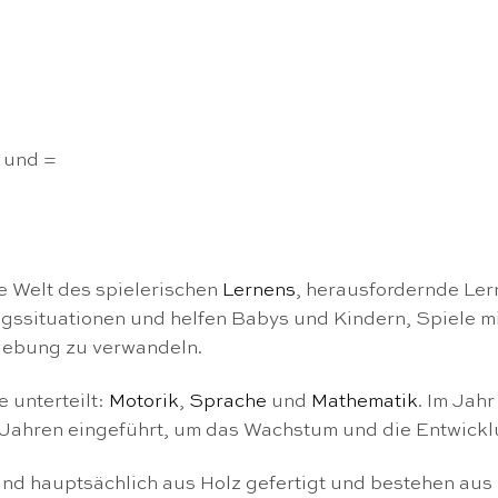
– und =
te Welt des spielerischen
Lernens
, herausfordernde Ler
tagssituationen und helfen Babys und Kindern, Spiele 
mgebung zu verwandeln.
 unterteilt:
Motorik
,
Sprache
und
Mathematik
. Im Jah
3 Jahren eingeführt, um das Wachstum und die Entwickl
ind hauptsächlich aus Holz gefertigt und bestehen aus