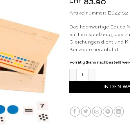
CHF
83.90
Artikelnummer: E522152
Das hochwertige Educo N
ein Lernspielzeug, das z
Gleichungen dient und K
Konzepte heranführt.
Vorrätig (kann nachbestellt we
Nummernspiel aus Holz - Ed
IN DEN W