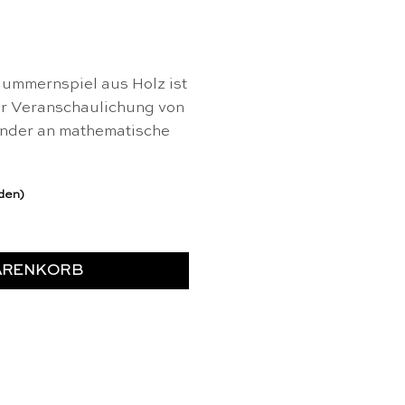
ummernspiel aus Holz ist
ur Veranschaulichung von
inder an mathematische
rden)
uco Menge
ARENKORB