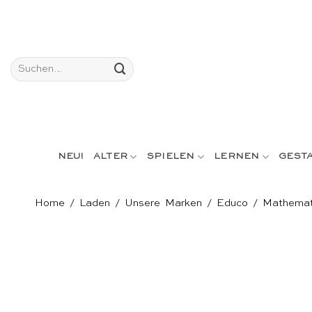
Skip
to
content
Suchen
nach:
NEU!
ALTER
SPIELEN
LERNEN
GEST
Home
/
Laden
/
Unsere Marken
/
Educo
/
Mathemat