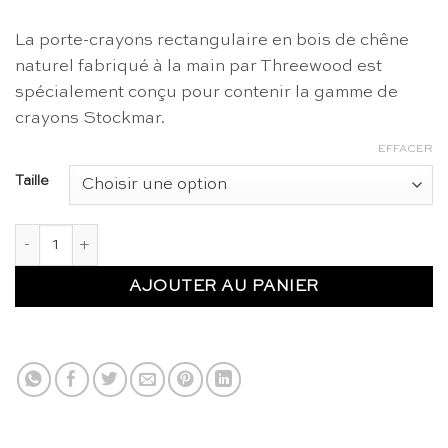
prix :
CHF 31.00
La porte-crayons rectangulaire en bois de chêne
à
naturel fabriqué à la main par Threewood est
CHF 42.00
spécialement conçu pour contenir la gamme de
crayons Stockmar.
EFFACER
Taille
quantité de Porte-crayons Stockmar en bois : rectangulaire 
AJOUTER AU PANIER