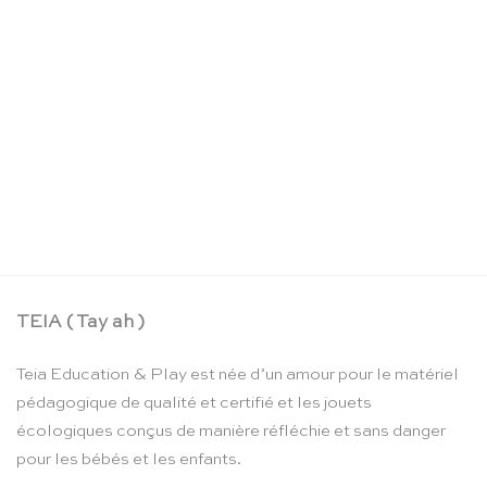
Assortiment de pique-nique en bois – Erzi
CHF
27.55
TEIA ( Tay ah )
Teia Education & Play est née d’un amour pour le matériel
pédagogique de qualité et certifié et les jouets
écologiques conçus de manière réfléchie et sans danger
pour les bébés et les enfants.