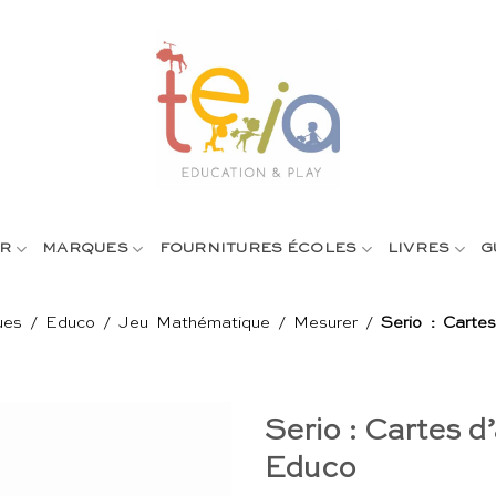
R
MARQUES
FOURNITURES ÉCOLES
LIVRES
G
ues
/
Educo
/
Jeu Mathématique
/
Mesurer
/
Serio : Carte
Serio : Cartes d’
Educo