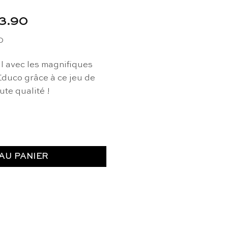
Le
3.90
prix
0
actuel
est :
il avec les magnifiques
9.90.
CHF 33.90.
Educo grâce à ce jeu de
ute qualité !
ffectation (6) - Educo
AU PANIER