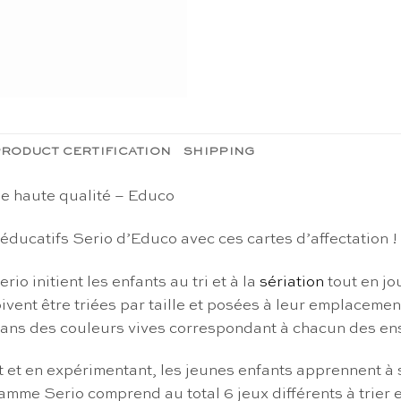
RODUCT CERTIFICATION
SHIPPING
de haute qualité – Educo
 éducatifs Serio d’Educo avec ces cartes d’affectation !
io initient les enfants au tri et à la
sériation
tout en jo
oivent être triées par taille et posées à leur emplaceme
é dans des couleurs vives correspondant à chacun des 
 et en expérimentant, les jeunes enfants apprennent à sé
gamme Serio comprend au total 6 jeux différents à trier e