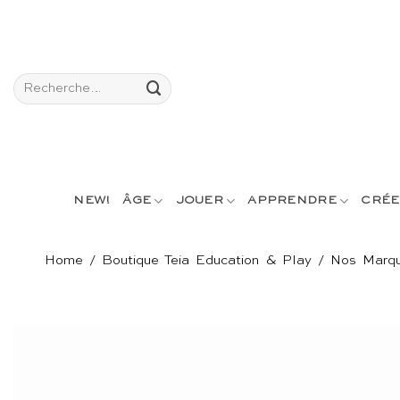
Passer
au
contenu
Recherche
pour :
NEW!
ÂGE
JOUER
APPRENDRE
CRÉE
Home
/
Boutique Teia Education & Play
/
Nos Marq