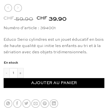
CHF
Le
CHF
Le
59.90
39.90
prix
prix
Numéro d’article : 394001
initial
actuel
était :
est :
Educo Serio cylindres est un jouet éducatif en bois
CHF 59.90.
CHF 39.90.
de haute qualité qui initie les enfants au tri et à la
sériation avec des objets tridimensionnels.
En stock
quantité de Serio: Cylindres - Educo
AJOUTER AU PANIER