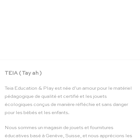
Toucher la lettre – Educo
Le
Le
CHF
211.90
CHF
179.00
prix
prix
initial
actuel
était :
est :
CHF 211.90.
CHF 179.00.
TEIA ( Tay ah )
Teia Education & Play est née d’un amour pour le matériel
pédagogique de qualité et certifié et les jouets
écologiques conçus de manière réfléchie et sans danger
pour les bébés et les enfants.
Nous sommes un magasin de jouets et fournitures
éducatives basé à Genève, Suisse, et nous apprécions les