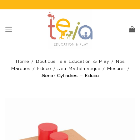
Passer
au
contenu
Home
/
Boutique Teia Education & Play
/
Nos
Marques
/
Educo
/
Jeu Mathématique
/
Mesurer
/
Serio: Cylindres – Educo