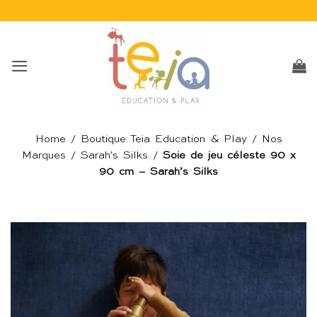
Passer
au
contenu
Home
/
Boutique Teia Education & Play
/
Nos
Marques
/
Sarah's Silks
/
Soie de jeu céleste 90 x
90 cm – Sarah’s Silks