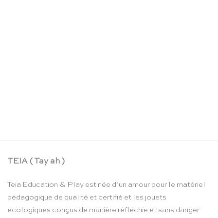
La boîte crayons d’aquarelle – Moulin Roty
CHF
24.90
TEIA ( Tay ah )
Teia Education & Play est née d’un amour pour le matériel
pédagogique de qualité et certifié et les jouets
écologiques conçus de manière réfléchie et sans danger