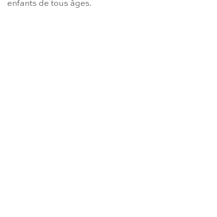
enfants de tous âges.
RUPTURE DE STOCK