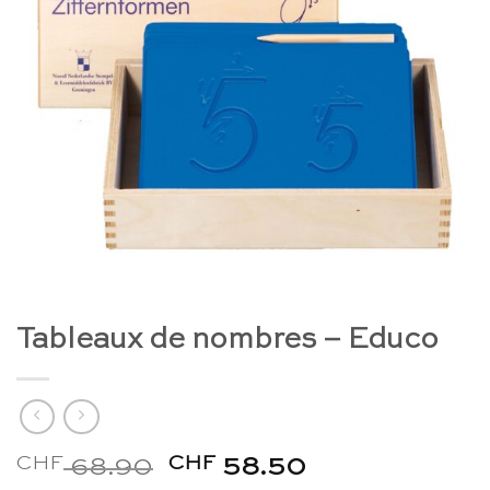
Tableaux de nombres – Educo
CHF
Le
CHF
Le
68.90
58.50