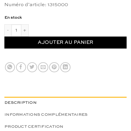
prix
prix
Numéro d’article: 1315000
initial
actuel
était :
est :
En stock
CHF 68.90.
CHF 58.50.
quantité de Tableaux de nombres - Educo
AJOUTER AU PANIER
DESCRIPTION
INFORMATIONS COMPLÉMENTAIRES
PRODUCT CERTIFICATION