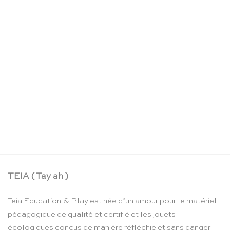
La boîte crayons d’aquarelle – Moulin Roty
CHF
24.90
TEIA ( Tay ah )
Teia Education & Play est née d’un amour pour le matériel
pédagogique de qualité et certifié et les jouets
écologiques conçus de manière réfléchie et sans danger