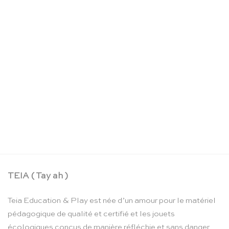
La boîte crayons d’aquarelle – Moulin Roty
CHF
24.90
TEIA ( Tay ah )
Teia Education & Play est née d’un amour pour le matériel
pédagogique de qualité et certifié et les jouets
écologiques conçus de manière réfléchie et sans danger