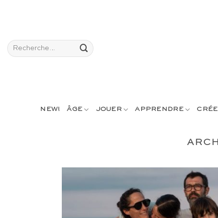
Passer
au
contenu
Recherche
pour :
NEW!
ÂGE
JOUER
APPRENDRE
CRÉE
ARCH