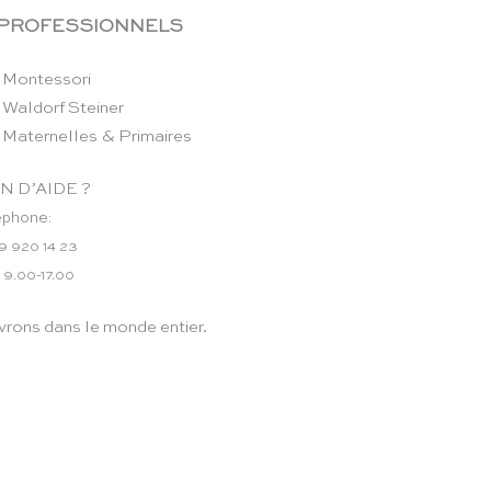
 PROFESSIONNELS
 Montessori
 Waldorf Steiner
 Maternelles & Primaires
N D’AIDE ?
éphone:
9 920 14 23
 9.00-17.00
vrons dans le monde entier.