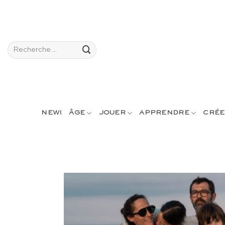
Passer
au
contenu
Recherche
pour :
NEW!
ÂGE
JOUER
APPRENDRE
CRÉE