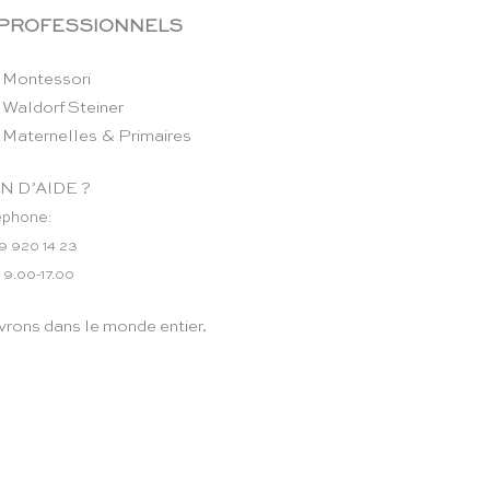
 PROFESSIONNELS
 Montessori
 Waldorf Steiner
 Maternelles & Primaires
N D’AIDE ?
éphone:
9 920 14 23
 9.00-17.00
vrons dans le monde entier.