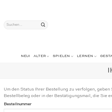
Skip
to
content
Suchen
nach:
NEU!
ALTER
SPIELEN
LERNEN
GEST
Um den Status Ihrer Bestellung zu verfolgen, geben 
Bestellbeleg oder in der Bestätigungsmail, die Sie er
Bestellnummer