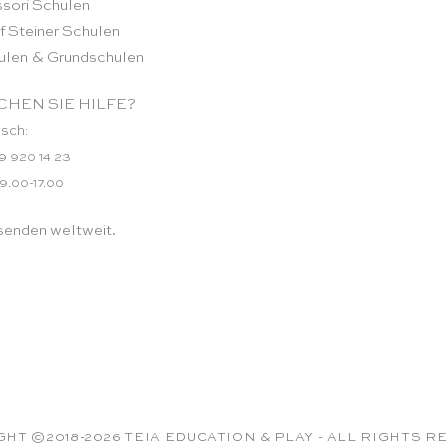
sori Schulen
f Steiner Schulen
ulen & Grundschulen
HEN SIE HILFE?
isch:
9 920 14 23
 9.00-17.00
senden weltweit.
HT ©2018-2026 TEIA EDUCATION & PLAY - ALL RIGHTS 