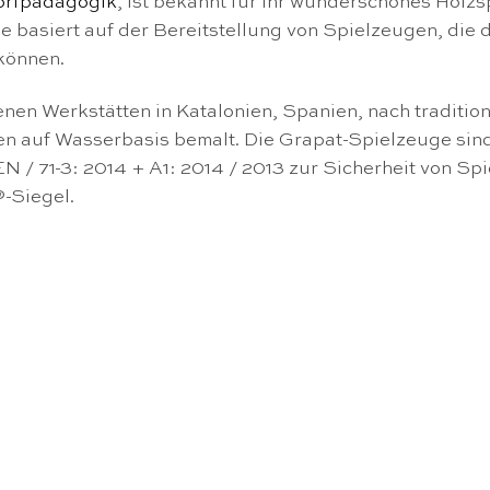
orfpädagogik
, ist bekannt für ihr wunderschönes Holzs
e basiert auf der Bereitstellung von Spielzeugen, die 
können.
nen Werkstätten in Katalonien, Spanien, nach tradition
n auf Wasserbasis bemalt. Die Grapat-Spielzeuge sind f
EN / 71-3: 2014 + A1: 2014 / 2013 zur Sicherheit von Sp
®-Siegel.