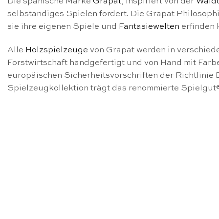
Die spanische Marke
Grapat
, inspiriert von der
Wald
selbständiges Spielen fördert. Die Grapat Philosophi
sie ihre eigenen Spiele und
Fantasiewelten
erfinden 
Alle
Holzspielzeuge
von Grapat werden in verschiede
Forstwirtschaft handgefertigt und von Hand mit Farbe
europäischen Sicherheitsvorschriften der Richtlinie 
Spielzeugkollektion trägt das renommierte Spielgut