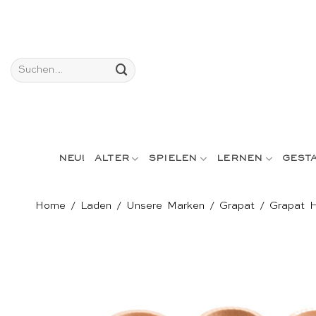
Skip
to
content
Suchen
nach:
NEU!
ALTER
SPIELEN
LERNEN
GEST
Home
/
Laden
/
Unsere Marken
/
Grapat
/
Grapat H