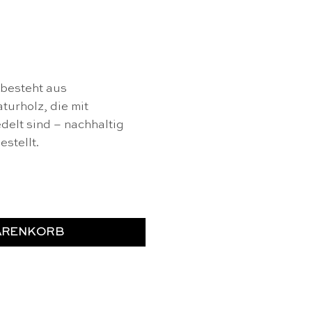
 besteht aus
urholz, die mit
delt sind – nachhaltig
stellt.
apat Menge
ARENKORB