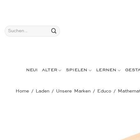
Skip
to
content
Suchen
nach:
NEU!
ALTER
SPIELEN
LERNEN
GEST
Home
/
Laden
/
Unsere Marken
/
Educo
/
Mathemat