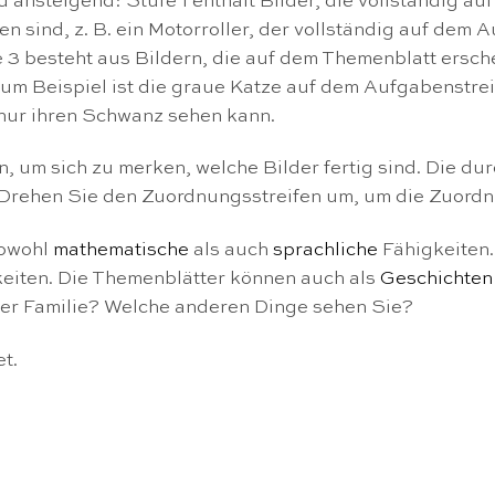
 ansteigend: Stufe 1 enthält Bilder, die vollständig au
n sind, z. B. ein Motorroller, der vollständig auf dem A
3 besteht aus Bildern, die auf dem Themenblatt erschei
 Zum Beispiel ist die graue Katze auf dem Aufgabenstr
 nur ihren Schwanz sehen kann.
 um sich zu merken, welche Bilder fertig sind. Die dur
n. Drehen Sie den Zuordnungsstreifen um, um die Zuord
sowohl
mathematische
als auch
sprachliche
Fähigkeiten.
keiten. Die Themenblätter können auch als
Geschichten
der Familie? Welche anderen Dinge sehen Sie?
t.