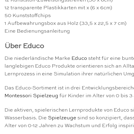
12 Kunststoff-Zuweisungsstreifen (30 x 6cm)
12 transparente Plastikkarten mit x (6 x 6cm)
50 Kunststoffchips
1 Aufbewahrungsbox aus Holz (33,5 x 22,5 x 7 cm)
Eine Bedienungsanleitung
Über Educo
Die niederländische Marke
Educo
steht für eine bun
langlebigen Educo Produkte orientieren sich an All
Lernprozess in eine Simulation ihrer natürlichen U
Das Educo-Sortiment ist in drei Entwicklungsbereiche
Montessori Spielzeug
für Kinder im Alter von 0 bis 
Die aktiven, spielerischen Lernprodukte von Educo s
Wasserbasis. Die
Spielzeuge
sind so konzipiert, das
Alter von 0-12 Jahren zu Wachstum und Erfolg inspiri