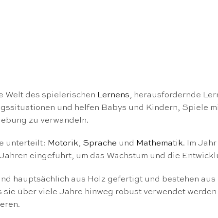
te Welt des spielerischen
Lernens
, herausfordernde Ler
tagssituationen und helfen Babys und Kindern, Spiele 
mgebung zu verwandeln.
 unterteilt:
Motorik
,
Sprache
und
Mathematik
. Im Jah
3 Jahren eingeführt, um das Wachstum und die Entwickl
ind hauptsächlich aus Holz gefertigt und bestehen aus
s sie über viele Jahre hinweg robust verwendet werden
eren.