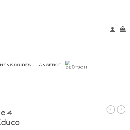
HENK-GUIDES
ANGEBOT
ie 4
Educo