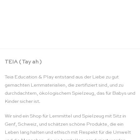
Materialschrank 4 Bretter: ohne Rückwand –
Nienhuis Montessori
CHF
985.90
TEIA ( Tay ah )
Teia Education & Play entstand aus der Liebe zu gut
gemachten Lernmaterialien, die zertifiziert sind, und zu
durchdachtem, ökologischem Spielzeug, das für Babys und
Kinder sicher ist.
Wir sind ein Shop für Lernmittel und Spielzeug mit Sitz in
Genf, Schweiz, und schätzen schöne Produkte, die ein
Leben lang halten und ethisch mit Respekt für die Umwelt