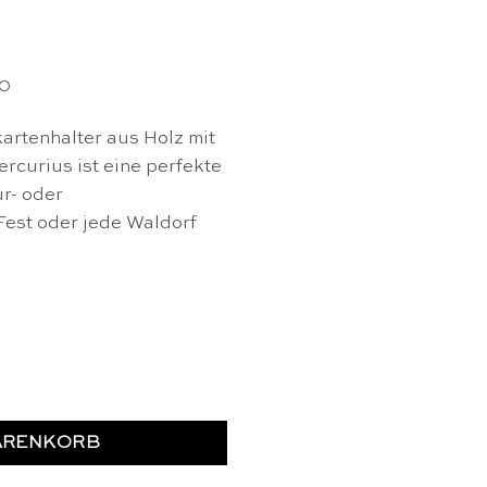
10
artenhalter aus Holz mit
curius ist eine perfekte
r- oder
Fest oder jede Waldorf
r - Mercurius & Dipam Menge
ARENKORB