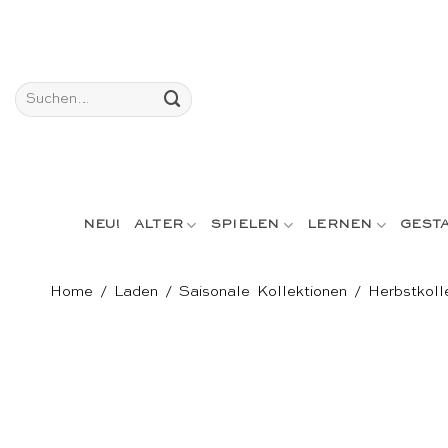
Skip
to
content
Suchen
nach:
NEU!
ALTER
SPIELEN
LERNEN
GEST
Home
/
Laden
/
Saisonale Kollektionen
/
Herbstkoll