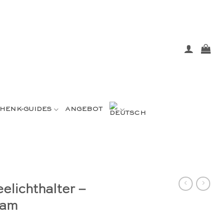
HENK-GUIDES
ANGEBOT
eelichthalter –
pam