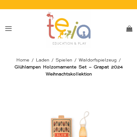
Skip
to
content
Home
/
Laden
/
Spielen
/
Waldorfspielzeug
/
Glühlampen Holzornamente Set – Grapat 2024
Weihnachtskollektion