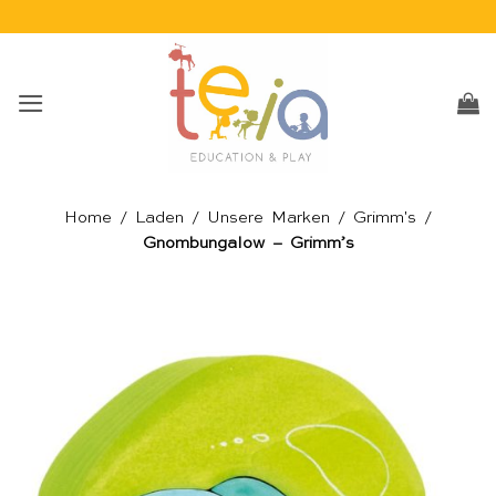
Skip
to
content
Home
/
Laden
/
Unsere Marken
/
Grimm's
/
Gnombungalow – Grimm’s