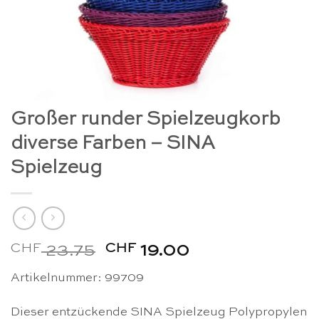
Großer runder Spielzeugkorb
diverse Farben – SINA
Spielzeug
CHF
Ursprünglicher
CHF
Aktueller
23.75
19.00
Preis
Preis
Artikelnummer: 99709
war:
ist:
CHF 23.75
CHF 19.00.
Dieser entzückende SINA Spielzeug Polypropylen