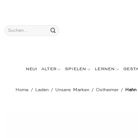
Skip
to
content
Suchen
nach:
NEU!
ALTER
SPIELEN
LERNEN
GEST
Home
/
Laden
/
Unsere Marken
/
Ostheimer
/
Hahn 