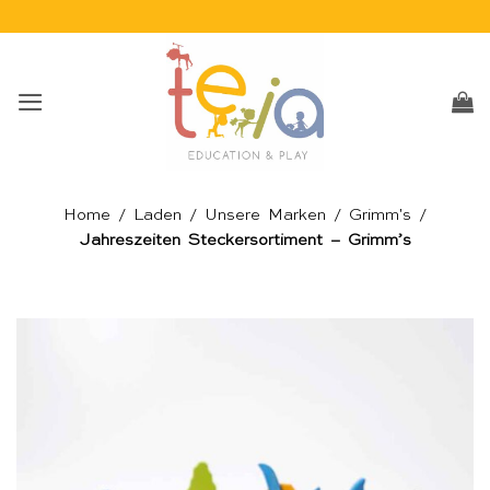
Skip
to
content
Home
/
Laden
/
Unsere Marken
/
Grimm's
/
Jahreszeiten Steckersortiment – Grimm’s