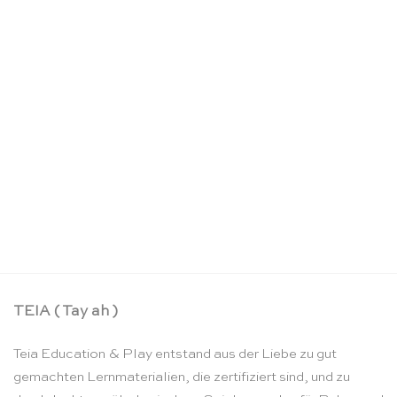
Mini Skytails Sternennacht – Sarah’s Silks
CHF
21.90
TEIA ( Tay ah )
Teia Education & Play entstand aus der Liebe zu gut
gemachten Lernmaterialien, die zertifiziert sind, und zu