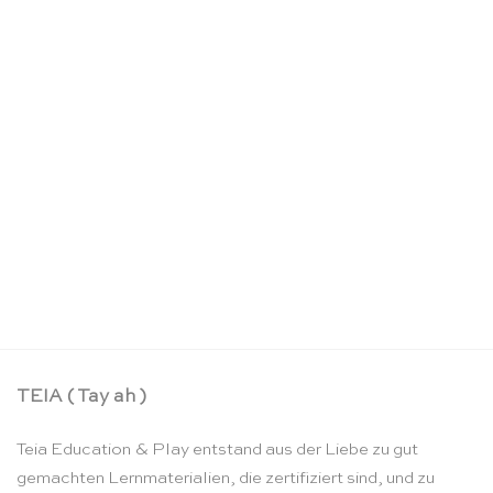
Kleines Froebel-Spiele Spielzeugset – SINA
Spielzeug
CHF
32.90
TEIA ( Tay ah )
Teia Education & Play entstand aus der Liebe zu gut
gemachten Lernmaterialien, die zertifiziert sind, und zu