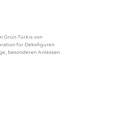
2
in Grün-Türkis von
oration für Dekofiguren
ge, besonderen Anlässen