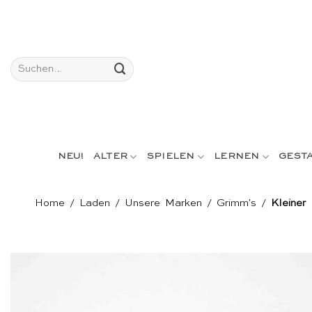
Skip
to
content
Suchen
nach:
NEU!
ALTER
SPIELEN
LERNEN
GEST
Home
/
Laden
/
Unsere Marken
/
Grimm's
/
Kleiner