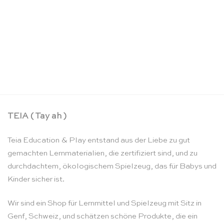
Großer Regenbogenkoffer – Sarah’s Silks
CHF
24.90
TEIA ( Tay ah )
Teia Education & Play entstand aus der Liebe zu gut
gemachten Lernmaterialien, die zertifiziert sind, und zu
durchdachtem, ökologischem Spielzeug, das für Babys und
Kinder sicher ist.
Wir sind ein Shop für Lernmittel und Spielzeug mit Sitz in
Genf, Schweiz, und schätzen schöne Produkte, die ein