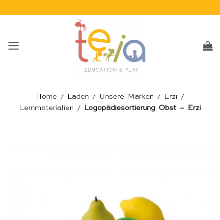
Skip
to
content
Home
/
Laden
/
Unsere Marken
/
Erzi
/
Lernmaterialien
/
Logopädiesortierung Obst – Erzi