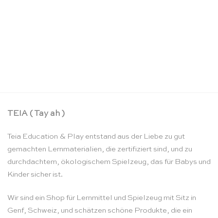
Kleines Froebel-Spiele Spielzeugset – SINA
Spielzeug
CHF
32.90
TEIA ( Tay ah )
Teia Education & Play entstand aus der Liebe zu gut
gemachten Lernmaterialien, die zertifiziert sind, und zu
durchdachtem, ökologischem Spielzeug, das für Babys und
Kinder sicher ist.
Wir sind ein Shop für Lernmittel und Spielzeug mit Sitz in
Genf, Schweiz, und schätzen schöne Produkte, die ein