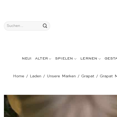
Skip
to
content
Suchen
nach:
NEU!
ALTER
SPIELEN
LERNEN
GEST
Home
/
Laden
/
Unsere Marken
/
Grapat
/
Grapat M