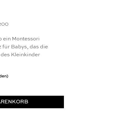
200
 ein Montessori
 für Babys, das die
 des Kleinkinder
rden)
- Educo Menge
ARENKORB