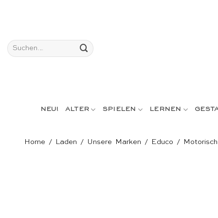
Skip
to
content
Suchen
nach:
NEU!
ALTER
SPIELEN
LERNEN
GEST
Home
/
Laden
/
Unsere Marken
/
Educo
/
Motorisch