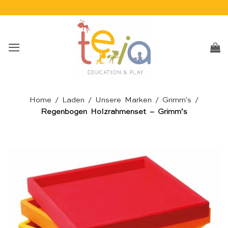
Skip
to
content
Home
/
Laden
/
Unsere Marken
/
Grimm's
/
Regenbogen Holzrahmenset – Grimm’s