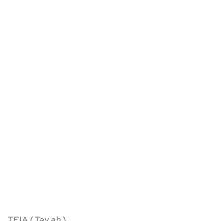
Stufenzählstäbe & Bauklötze Set – Bauspiel
CHF
169.00
TEIA ( Tay ah )