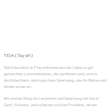
Mini Skytails Sternennacht – Sarah’s Silks
CHF
21.90
TEIA ( Tay ah )
Teia Education & Play entstand aus der Liebe zu gut
gemachten Lernmaterialien, die zertifiziert sind, und zu
durchdachtem, ökologischem Spielzeug, das für Babys und
Kinder sicher ist.
Wir sind ein Shop für Lernmittel und Spielzeug mit Sitz in
Genf, Schweiz, und schätzen schöne Produkte, die ein