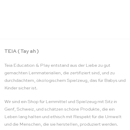
Kasten mit Aufgabenkarten für die Ziffern und
Chips (Englisch) – Nienhuis Montessori
CHF
91.90
TEIA ( Tay ah )
Teia Education & Play entstand aus der Liebe zu gut
gemachten Lernmaterialien, die zertifiziert sind, und zu
durchdachtem, ökologischem Spielzeug, das für Babys und
Kinder sicher ist.
Wir sind ein Shop für Lernmittel und Spielzeug mit Sitz in
Genf, Schweiz, und schätzen schöne Produkte, die ein
Leben lang halten und ethisch mit Respekt für die Umwelt
und die Menschen, die sie herstellen, produziert werden.