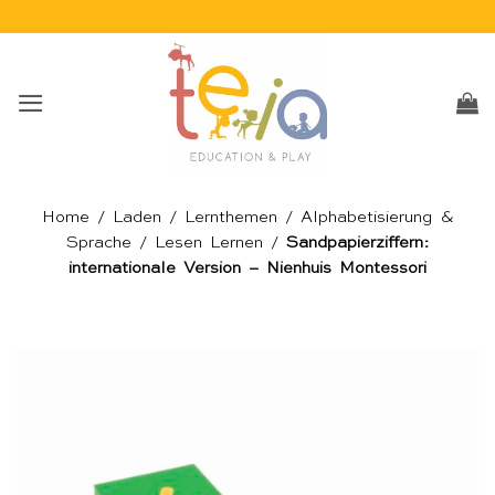
Skip
to
content
Home
/
Laden
/
Lernthemen
/
Alphabetisierung &
Sprache
/
Lesen Lernen
/
Sandpapierziffern:
internationale Version – Nienhuis Montessori