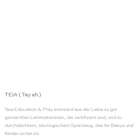
Kasten mit Aufgabenkarten für die Ziffern und
Chips (Englisch) – Nienhuis Montessori
CHF
91.90
TEIA ( Tay ah )
Teia Education & Play entstand aus der Liebe zu gut
gemachten Lernmaterialien, die zertifiziert sind, und zu
durchdachtem, ökologischem Spielzeug, das für Babys und
Kinder sicher ist.