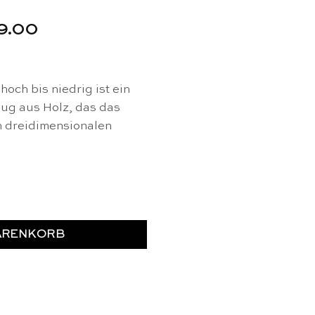
ünglicher
Aktueller
9.00
Preis
ist:
99.00
CHF 69.00.
och bis niedrig ist ein
ug aus Holz, das das
n dreidimensionalen
niedrig – Educo Menge
ARENKORB