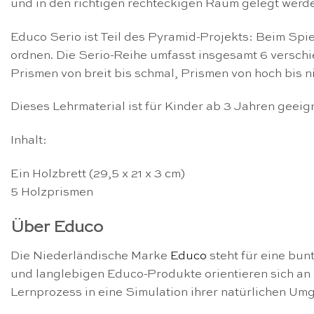
und in den richtigen rechteckigen Raum gelegt werden
Educo Serio ist Teil des Pyramid-Projekts: Beim Spi
ordnen. Die Serio-Reihe umfasst insgesamt 6 versch
Prismen von breit bis schmal, Prismen von hoch bis n
Dieses Lehrmaterial ist für Kinder ab 3 Jahren geeig
Inhalt:
Ein Holzbrett (29,5 x 21 x 3 cm)
5 Holzprismen
Über Educo
Die Niederländische Marke
Educo
steht für eine bun
und langlebigen Educo-Produkte orientieren sich an
Lernprozess in eine Simulation ihrer natürlichen U