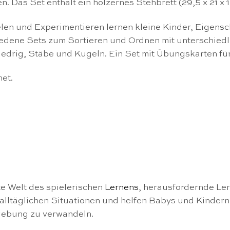
. Das Set enthält ein hölzernes Stehbrett (29,5 x 21 x
elen und Experimentieren lernen kleine Kinder, Eigens
iedene Sets zum Sortieren und Ordnen mit unterschiedl
iedrig, Stäbe und Kugeln. Ein Set mit Übungskarten für 
net.
te Welt des spielerischen
Lernens
, herausfordernde Ler
 alltäglichen Situationen und helfen Babys und Kinder
mgebung zu verwandeln.