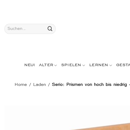
Skip
to
content
Suchen
nach:
NEU!
ALTER
SPIELEN
LERNEN
GEST
Home
/
Laden
/
Serio: Prismen von hoch bis niedrig