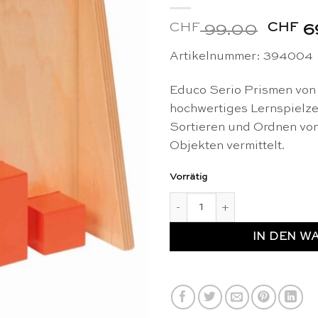
CHF
Urspr
CHF
99.00
6
Preis
Artikelnummer: 394004
war:
CHF 
Educo Serio Prismen von h
hochwertiges Lernspielze
Sortieren und Ordnen vo
Objekten vermittelt.
Vorrätig
Serio: Prismen von hoch bis 
IN DEN W