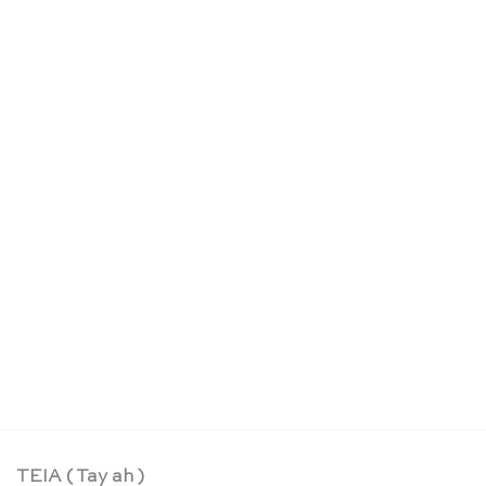
Puzzle Set die 4 Jahreszeiten – Rolf
CHF
148.90
TEIA ( Tay ah )