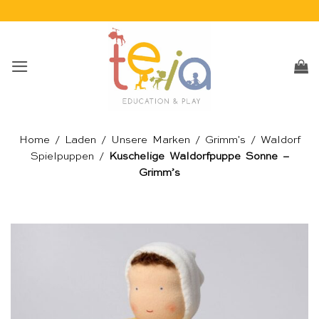
Skip
to
content
Home
/
Laden
/
Unsere Marken
/
Grimm's
/
Waldorf
Spielpuppen
/
Kuschelige Waldorfpuppe Sonne –
Grimm’s