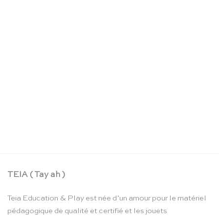
Figurines de la ferme TOOB – Safari Ltd
CHF
18.90
TEIA ( Tay ah )
Teia Education & Play est née d’un amour pour le matériel
pédagogique de qualité et certifié et les jouets