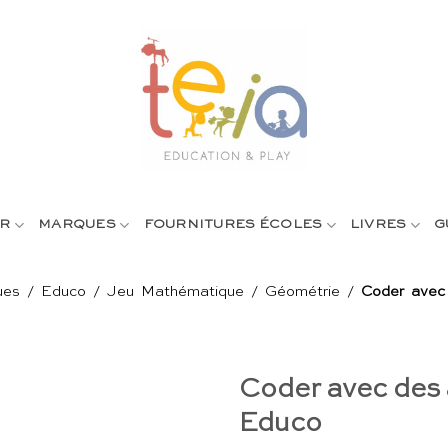
R
MARQUES
FOURNITURES ÉCOLES
LIVRES
G
ues
/
Educo
/
Jeu Mathématique
/
Géométrie
/
Coder avec
Coder avec des
Educo