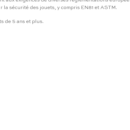
dent aux exigences de diverses réglementations europée
r la sécurité des jouets, y compris EN81 et ASTM.
 de 5 ans et plus.