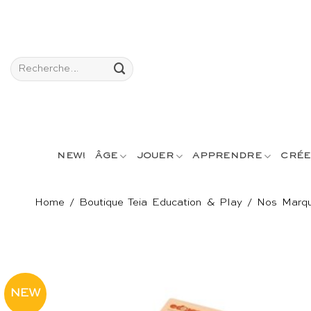
Passer
au
contenu
Recherche
pour :
NEW!
ÂGE
JOUER
APPRENDRE
CRÉE
Home
/
Boutique Teia Education & Play
/
Nos Marq
NEW