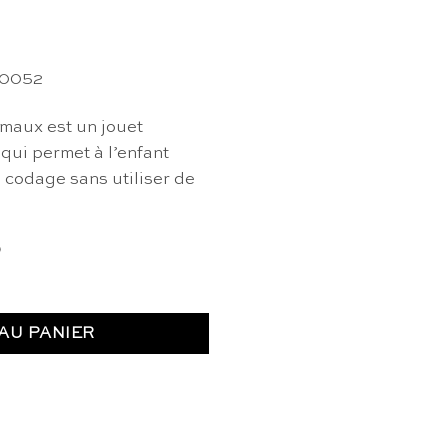
00052
maux est un jouet
 qui permet à l’enfant
 codage sans utiliser de
)
nimaux - Educo
AU PANIER