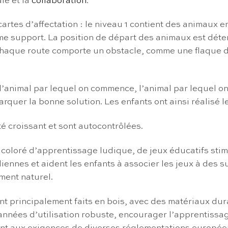
le et la
collaboration
.
es d’affectation : le niveau 1 contient des animaux en
me support. La position de départ des animaux est déter
 Chaque route comporte un obstacle, comme une flaque d
l’animal par lequel on commence, l’animal par lequel on f
marquer la bonne solution. Les enfants ont ainsi réalis
té croissant et sont autocontrôlées.
oré d’apprentissage ludique, de jeux éducatifs stimul
ennes et aident les enfants à associer les jeux à des s
ment naturel.
nt principalement faits en bois, avec des matériaux dur
nnées d’utilisation robuste, encourager l’apprentissage 