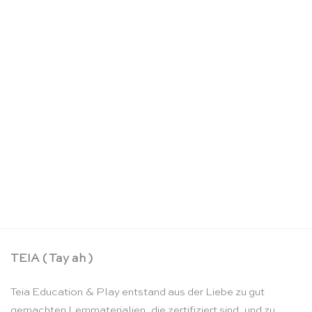
Pilzmeer Mini Streamer – Sarah’s Silks
CHF
17.90
TEIA ( Tay ah )
Teia Education & Play entstand aus der Liebe zu gut
gemachten Lernmaterialien, die zertifiziert sind, und zu