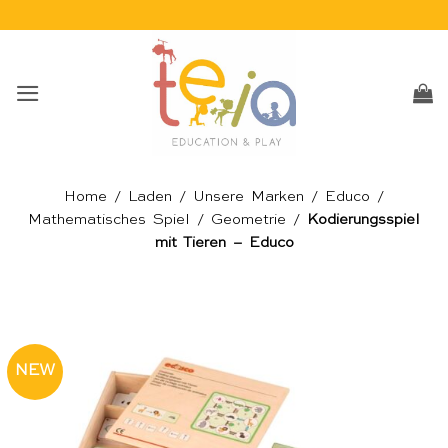
Skip
to
content
Home
/
Laden
/
Unsere Marken
/
Educo
/
Mathematisches Spiel
/
Geometrie
/
Kodierungsspiel
mit Tieren – Educo
NEW