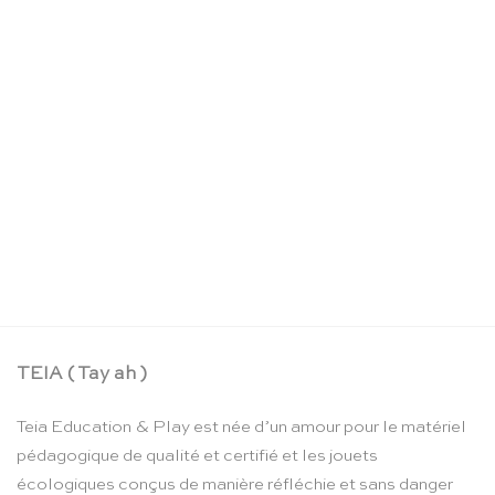
Toucher la lettre – Educo
Le
Le
CHF
211.90
CHF
179.00
prix
prix
initial
actuel
était :
est :
CHF 211.90.
CHF 179.00.
TEIA ( Tay ah )
Teia Education & Play est née d’un amour pour le matériel
pédagogique de qualité et certifié et les jouets
écologiques conçus de manière réfléchie et sans danger