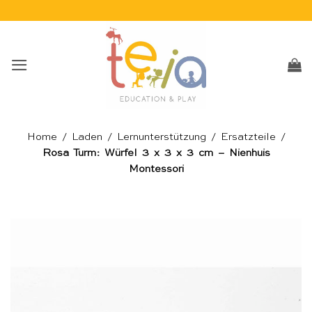
Skip
to
content
Home
/
Laden
/
Lernunterstützung
/
Ersatzteile
/
Rosa Turm: Würfel 3 x 3 x 3 cm – Nienhuis
Montessori