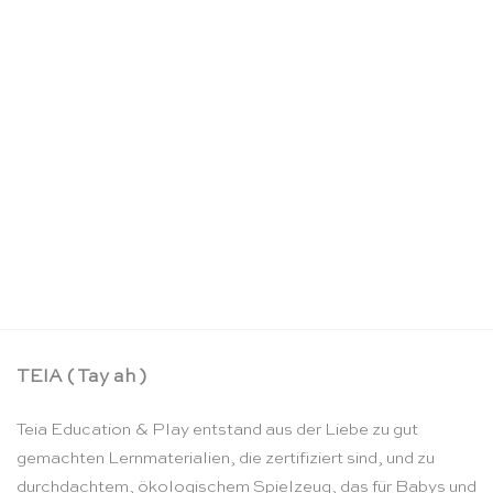
Aufbauständer für den Rosa Turm – Nienhuis
Montessori
CHF
57.50
TEIA ( Tay ah )
Teia Education & Play entstand aus der Liebe zu gut
gemachten Lernmaterialien, die zertifiziert sind, und zu
durchdachtem, ökologischem Spielzeug, das für Babys und